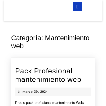
Saltar
Botón
al
de
contenido
apertura
Saltar
al
contenido
Categoría:
Mantenimiento
web
Pack Profesional
Pack
mantenimiento web
Profesi
marzo
marzo 30, 2024
|
manten
30,
2024
Precio pack profesional mantenimiento Web:
web