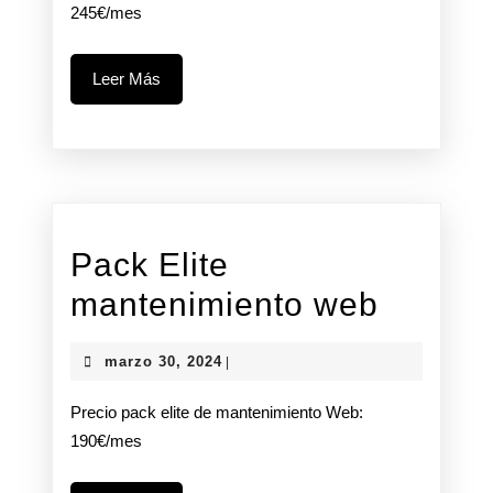
245€/mes
Leer
Leer Más
Más
Pack Elite
Pack
mantenimiento web
Elite
marzo
marzo 30, 2024
|
manten
30,
2024
Precio pack elite de mantenimiento Web:
web
190€/mes