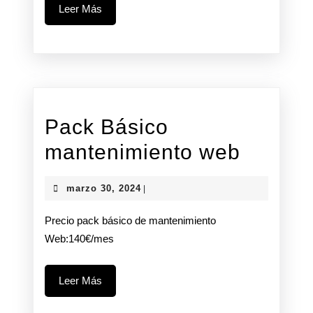
Leer
Leer Más
Más
Pack Básico
Pack
mantenimiento web
Básico
marzo
marzo 30, 2024
|
manten
30,
2024
Precio pack básico de mantenimiento
web
Web:140€/mes
Leer
Leer Más
Más